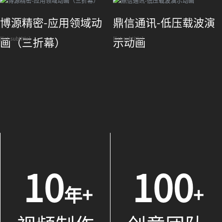
博源精密-应用领域动
鼎信通讯-低压载波演
[list:subtitle]
[list:subtitle]
画（三折幕）
示动画
10
100
年+
+