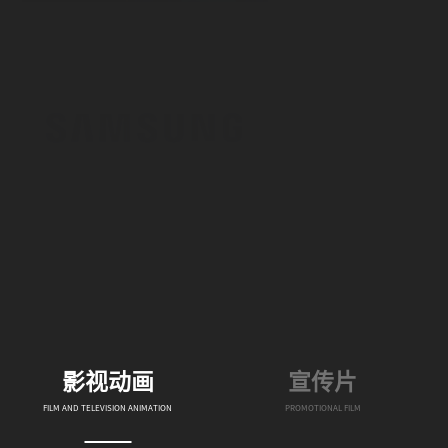
三
影视动画
宣传片
FILM AND TELEVISION ANIMATION
PROMOTIONAL FILM