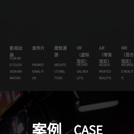
影视动
宣传片
建筑漫
VR
AR
MR
画
游
（虚拟
（增强
（混合
FILM AN
现实）
现实）
现实）
D TELEVI
PROMOT
ARCHITE
VR (VIRT
AR (AUG
MR (MIXE
SION ANI
IONAL FI
CTURAL
UAL REA
MENTED
D REALIT
MATION
LM
TOUR
LITY)
REALITY)
Y)
案例
CASE